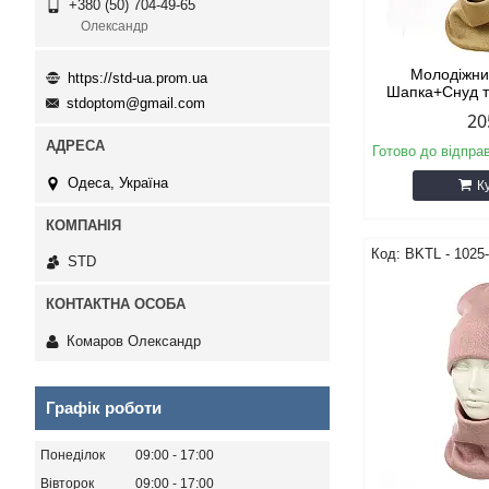
+380 (50) 704-49-65
Олександр
Молодіжни
https://std-ua.prom.ua
Шапка+Снуд 
stdoptom@gmail.com
20
Готово до відпра
Одеса, Україна
К
BKТL - 1025
STD
Комаров Олександр
Графік роботи
Понеділок
09:00
17:00
Вівторок
09:00
17:00