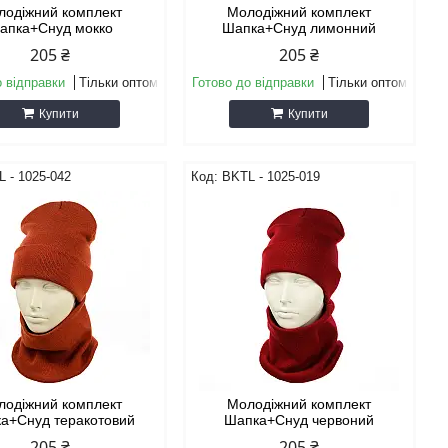
лодіжний комплект
Молодіжний комплект
апка+Снуд мокко
Шапка+Снуд лимонний
205 ₴
205 ₴
о відправки
Тільки оптом
Готово до відправки
Тільки оптом
Купити
Купити
 - 1025-042
BKТL - 1025-019
лодіжний комплект
Молодіжний комплект
а+Снуд теракотовий
Шапка+Снуд червоний
205 ₴
205 ₴