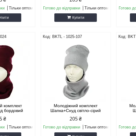
вки
Тільки оптом
Готово до відправки
Тільки оптом
Готово д
упити
Купити
-024
BKТL - 1025-107
BKТL
й комплект
Молодіжний комплект
Мо
д бордовий
Шапка+Снуд світло-сірий
Ш
5 ₴
205 ₴
вки
Тільки оптом
Готово до відправки
Тільки оптом
Готово д