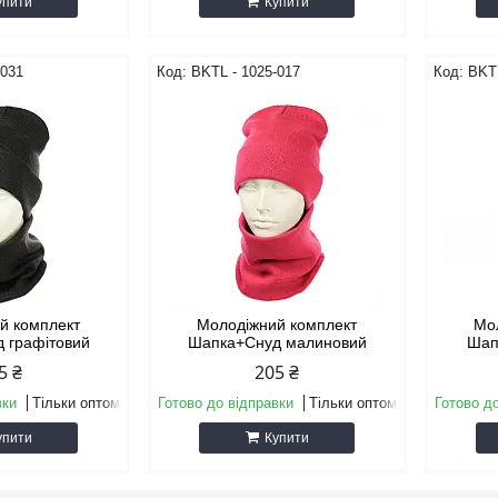
упити
Купити
-031
BKТL - 1025-017
BKТL
й комплект
Молодіжний комплект
Мо
 графітовий
Шапка+Снуд малиновий
Шап
5 ₴
205 ₴
вки
Тільки оптом
Готово до відправки
Тільки оптом
Готово д
упити
Купити