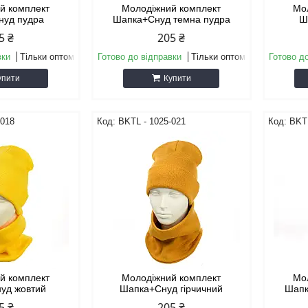
й комплект
Молодіжний комплект
Мо
нуд пудра
Шапка+Снуд темна пудра
Ш
5 ₴
205 ₴
вки
Тільки оптом
Готово до відправки
Тільки оптом
Готово д
упити
Купити
-018
BKТL - 1025-021
BKТL
й комплект
Молодіжний комплект
Мо
уд жовтий
Шапка+Снуд гірчичний
Шапк
5 ₴
205 ₴