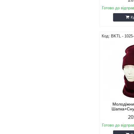
Готово до відпра
К
BKТL - 1025
Молодіжни
Шапка+Сну
20
Готово до відпра