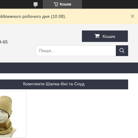
Кошик
йближчого робочого дня (10.08).
Кошик
9-65
Комплекти Шапка-біні та Снуд