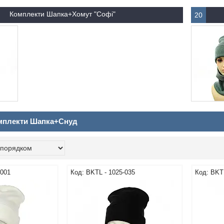
Комплекти Шапка+Хомут "Софі"
20
мплекти Шапка+Снуд
-001
BKТL - 1025-035
BKТL