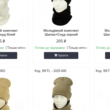
й комплект
Молодіжний комплект
Мо
нуд білий
Шапка+Снуд чорний
Шап
5 ₴
205 ₴
вки
Тільки оптом
Готово до відправки
Тільки оптом
Готово д
упити
Купити
-002
BKТL - 1025-040
BKТL