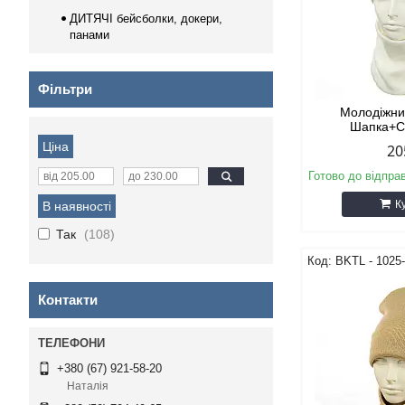
ДИТЯЧІ бейсболки, докери,
панами
Фільтри
Молодіжни
Шапка+С
Ціна
20
Готово до відпра
К
В наявності
Так
108
BKТL - 1025
Контакти
+380 (67) 921-58-20
Наталія