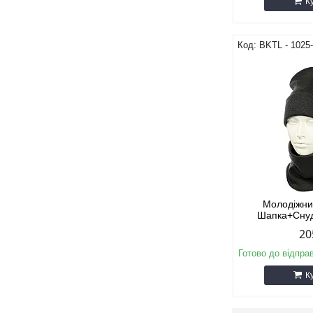
К
BKТL - 1025
Молодіжни
Шапка+Снуд
20
Готово до відпра
К