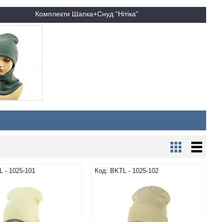
Комплекти Шапка+Снуд "Нітіка"
 - 1025-101
BKТL - 1025-102