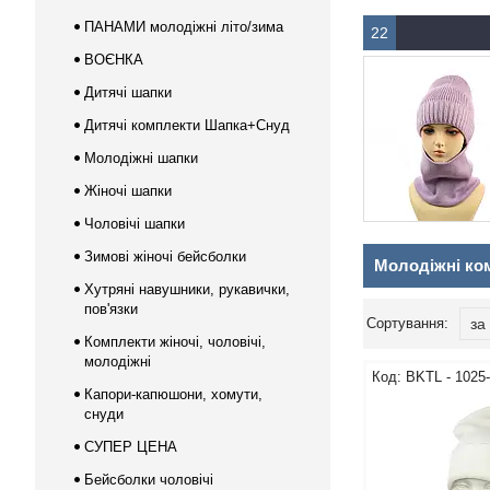
ПАНАМИ молодіжні літо/зима
22
ВОЄНКА
Дитячі шапки
Дитячі комплекти Шапка+Снуд
Молодіжні шапки
Жіночі шапки
Чоловічі шапки
Зимові жіночі бейсболки
Молодіжні ко
Хутряні навушники, рукавички,
пов'язки
Комплекти жіночі, чоловічі,
молодіжні
BKТL - 1025
Капори-капюшони, хомути,
снуди
СУПЕР ЦЕНА
Бейсболки чоловічі