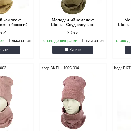
й комплект
Молодіжний комплект
Мо
темно-бежевий
Шапка+Снуд капучино
Шапка
5 ₴
205 ₴
вки
Тільки оптом
Готово до відправки
Тільки оптом
Готово д
упити
Купити
-003
BKТL - 1025-004
BKТL