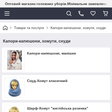
Оптовий магазин головних уборів.Мінімальне замовлення - 
Товари та послуги
Капори-капюшони, хомути, снуди
Капори-капюшони, хомути, снуди
Капори-капюшони, манішки
Снуд-Хомут класичний
Шарф-Хомут "англійська резинка"