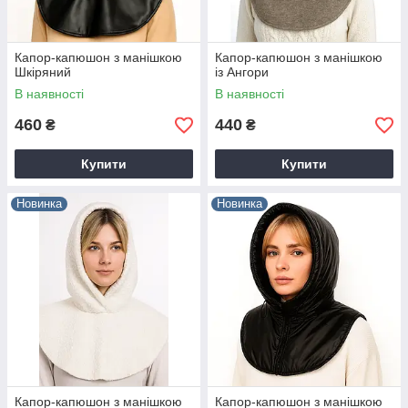
Капор-капюшон з манішкою
Капор-капюшон з манішкою
Шкіряний
із Ангори
В наявності
В наявності
460
440
₴
₴
Купити
Купити
Новинка
Новинка
Капор-капюшон з манішкою
Капор-капюшон з манішкою