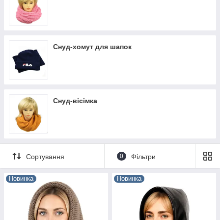
Снуд-хомут для шапок
Снуд-вісімка
Сортування
0
Фільтри
Новинка
Новинка