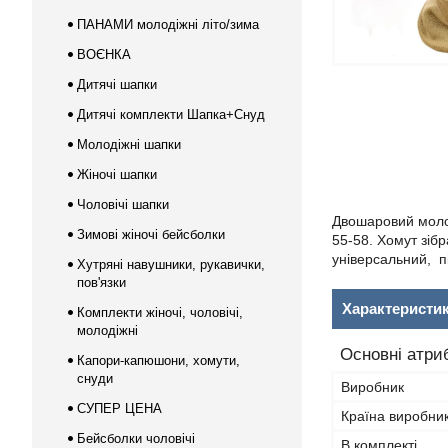
ПАНАМИ молодіжні літо/зима
ВОЄНКА
Дитячі шапки
Дитячі комплекти Шапка+Снуд
Молодіжні шапки
Жіночі шапки
Чоловічі шапки
Двошаровий молод
Зимові жіночі бейсболки
55-58. Хомут зібр
універсальний, пі
Хутряні навушники, рукавички,
пов'язки
Характеристи
Комплекти жіночі, чоловічі,
молодіжні
Основні атри
Капори-капюшони, хомути,
снуди
Виробник
СУПЕР ЦЕНА
Країна виробни
Бейсболки чоловічі
В комплекті