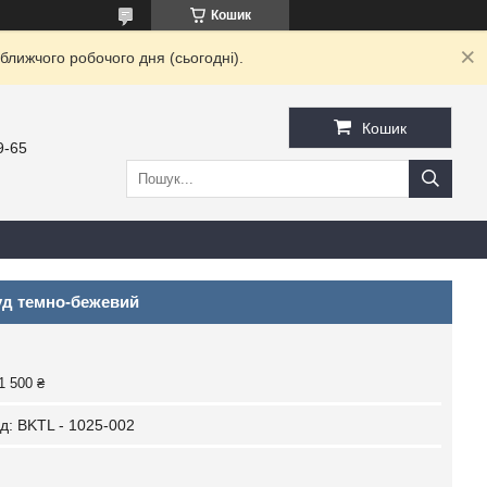
Кошик
ближчого робочого дня (сьогодні).
Кошик
9-65
д темно-бежевий
1 500 ₴
д:
BKТL - 1025-002