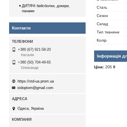
ДИТЯЧІ бейсболки, докери,
Стать
панами
Сезон
Склад
Контакти
Тип тканини
Колір
+380 (67) 921-58-20
Наталія
Інформація д
+380 (50) 704-49-65
Ціна:
205 ₴
Олександр
https://std-ua.prom.ua
stdoptom@gmail.com
Одеса, Україна