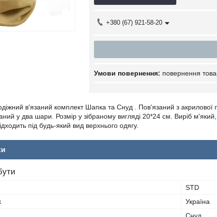
+380 (67) 921-58-20
повернення това
іжний в'язаний комплект Шапка та Снуд . Пов'язаний з акрилової п
аний у два шари. Розмір у зібраному вигляді 20*24 см. Виріб м'який
дходить під будь-який вид верхнього одягу.
ки
бути
STD
к
Україна
Снуд