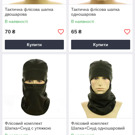
Тактична флісова шапка
Тактична флісова шапка
двошарова
одношарова
В наявності
В наявності
70
65
₴
₴
Купити
Купити
Флісовий комплект
Флісовий комплект
Шапка+Снуд с утяжкою
Шапка+Снуд одношаровий