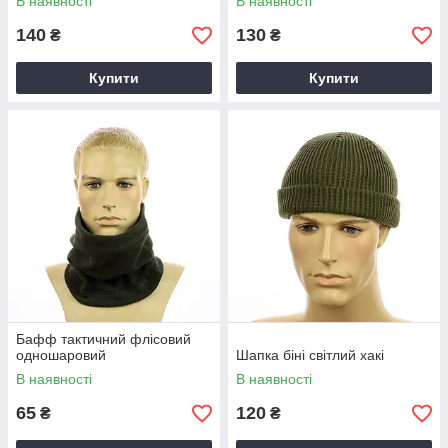
В наявності
В наявності
140
130
₴
₴
Купити
Купити
Бафф тактичний флісовий
одношаровий
Шапка біні світлий хакі
В наявності
В наявності
65
120
₴
₴