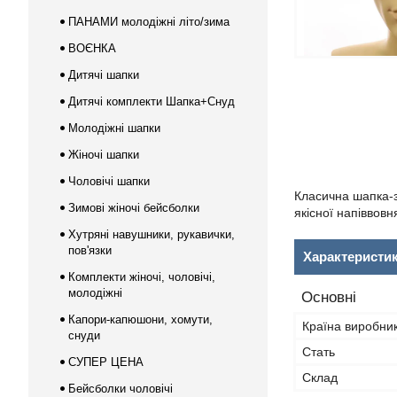
ПАНАМИ молодіжні літо/зима
ВОЄНКА
Дитячі шапки
Дитячі комплекти Шапка+Снуд
Молодіжні шапки
Жіночі шапки
Чоловічі шапки
Класична шапка-з
Зимові жіночі бейсболки
якісної напіввов
Хутряні навушники, рукавички,
пов'язки
Характеристи
Комплекти жіночі, чоловічі,
молодіжні
Основні
Капори-капюшони, хомути,
Країна виробни
снуди
Стать
СУПЕР ЦЕНА
Склад
Бейсболки чоловічі