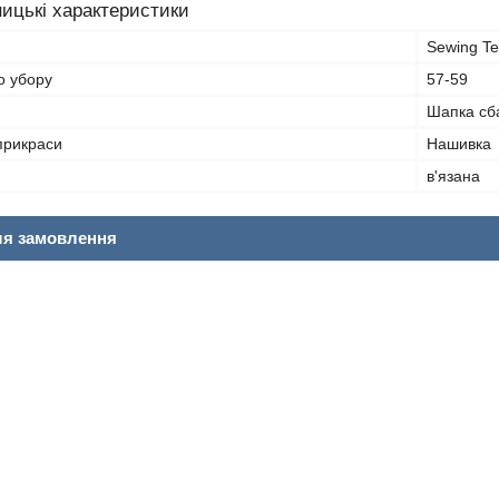
ицькі характеристики
Sewing T
о убору
57-59
Шапка сб
прикраси
Нашивка
в'язана
ля замовлення