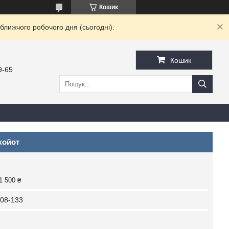
Кошик
ближчого робочого дня (сьогодні).
Кошик
9-65
койот
1 500 ₴
08-133