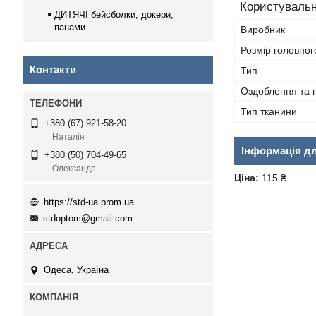
Користувальн
ДИТЯЧІ бейсболки, докери,
панами
Виробник
Розмір головног
Контакти
Тип
Оздоблення та 
Тип тканини
+380 (67) 921-58-20
Наталія
Інформація д
+380 (50) 704-49-65
Олександр
Ціна:
115 ₴
https://std-ua.prom.ua
stdoptom@gmail.com
Одеса, Україна