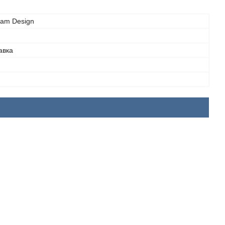
eam Design
авка