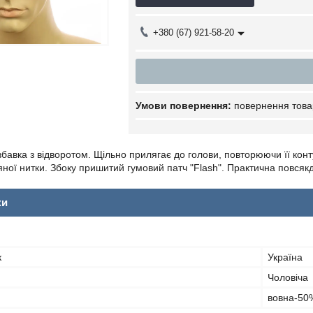
+380 (67) 921-58-20
повернення това
бавка з відворотом. Щільно прилягає до голови, повторюючи її конт
няної нитки. Збоку пришитий гумовий патч "Flash". Практична повсяк
ки
к
Україна
Чоловіча
вовна-50