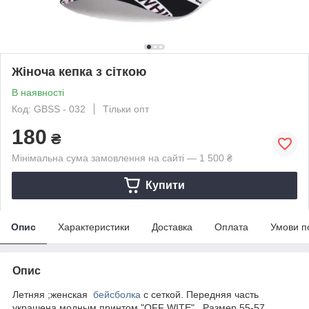
Жіноча кепка з сіткою
В наявності
Код: GBSS - 032
Тільки опт
180
₴
Мінімальна сума замовлення на сайті — 1 500 ₴
Купити
Опис
Характеристики
Доставка
Оплата
Умови п
Опис
Летняя ;женская
бейсболка
с сеткой. Передняя часть
украшена модным принтом "OFF WITE". Размер 55-57,