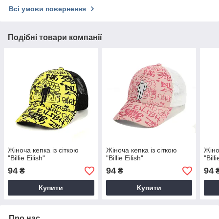
Всі умови повернення
Подібні товари компанії
Жіноча кепка із сіткою
Жіноча кепка із сіткою
Жіно
"Billie Eilish"
"Billie Eilish"
"Billi
94
94
94
₴
₴
Купити
Купити
Про нас