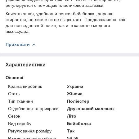
регулируется с помощью пластиковой застежки.
Качественная, удобная и легкая бейсболка , хорошо
стирается, не линяет и не выцветает. Предназначена как
для повседневной носки, так и в качестве модного
аксессуара.
Приховати
Характеристики
Основні
Країна виробник
Україна
Стать
Жіноча
Тип тканини
Поліестер
Оздоблення та прикраси
Друкований малюнок
Сезон
Літо
Вид виробу
Бейсболка
Регулювання розміру
Так
Розмір головного убору
56-58