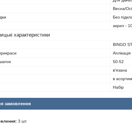
Для дівча
Весна/Ос
дки
Без підкл
акрил - 
ицькі характеристики
BINGO S
прикраси
Аплікація
 шапок
50-52
в'язана
в асортим
Набір
ля замовлення
овлення:
3 шт.