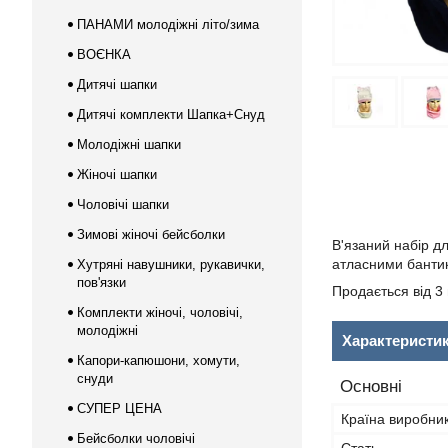
ПАНАМИ молодіжні літо/зима
ВОЄНКА
Дитячі шапки
Дитячі комплекти Шапка+Снуд
Молодіжні шапки
Жіночі шапки
Чоловічі шапки
Зимові жіночі бейсболки
В'язаний набір д
атласними бантик
Хутряні навушники, рукавички,
пов'язки
Продається від 3 
Комплекти жіночі, чоловічі,
молодіжні
Характеристи
Капори-капюшони, хомути,
снуди
Основні
СУПЕР ЦЕНА
Країна виробни
Бейсболки чоловічі