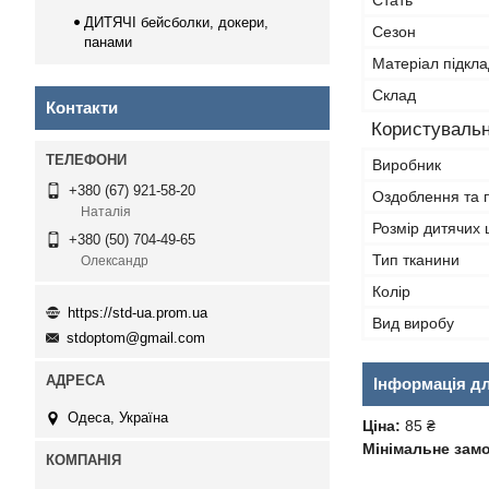
Стать
ДИТЯЧІ бейсболки, докери,
Сезон
панами
Матеріал підкла
Склад
Контакти
Користувальн
Виробник
+380 (67) 921-58-20
Оздоблення та 
Наталія
Розмір дитячих
+380 (50) 704-49-65
Тип тканини
Олександр
Колір
https://std-ua.prom.ua
Вид виробу
stdoptom@gmail.com
Інформація д
Одеса, Україна
Ціна:
85 ₴
Мінімальне зам