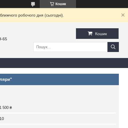
Кошик
ближчого робочого дня (сьогодні).
Кошик
9-65
уляри"
1 500 ₴
10