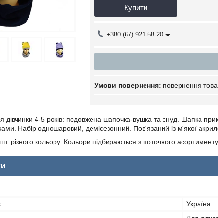
Купити
+380 (67) 921-58-20
повернення това
ля дівчинки 4-5 років: подовжена шапочка-вушка та снуд. Шапка при
ами. Набір одношаровий, демісезонний. Пов'язаний із м'якої акрило
шт. різного кольору. Кольори підбираються з поточного асортименту
ки
к
Україна