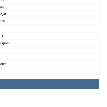
ток
інь
адки
100%
TD
 стрази
енті