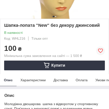
Шапка-лопата "New" без декору джинсовий
В наявності
Код: WHL216
Тільки опт
100
₴
Мінімальна сума замовлення на сайті — 1 500 ₴
Купити
Опис
Характеристики
Доставка
Оплата
Умови п
Опис
Молодіжна двошарова шапка з відворотом у спортивному
стилі. Пов'язана з акрилової пряжі з додаванням вовни.