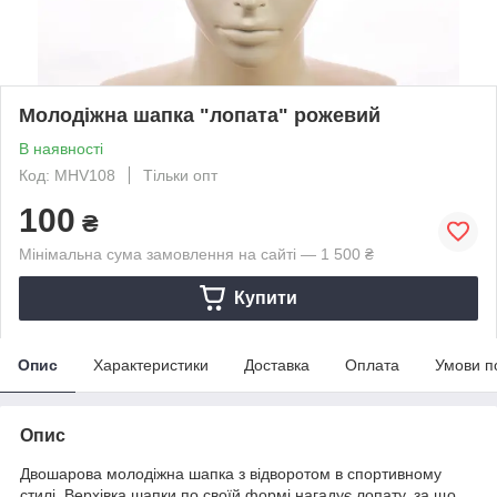
Молодіжна шапка "лопата" рожевий
В наявності
Код: MHV108
Тільки опт
100
₴
Мінімальна сума замовлення на сайті — 1 500 ₴
Купити
Опис
Характеристики
Доставка
Оплата
Умови п
Опис
Двошарова молодіжна шапка з відворотом в спортивному
стилі. Верхівка шапки по своїй формі нагадує лопату, за що