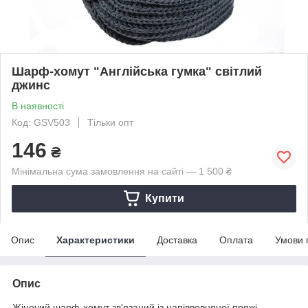
Шарф-хомут "Англійська гумка" світлий
джинс
В наявності
Код: GSV503
Тільки опт
146
₴
Мінімальна сума замовлення на сайті — 1 500 ₴
Купити
Опис
Характеристики
Доставка
Оплата
Умови 
Опис
Жіночий шарф-хомут зв'язаний із напіввовняної пряжі