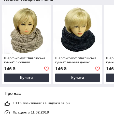
Шарф-хомут "Англійська
Шарф-хомут "Англійська
Шарф
гумка" пісочний
гумка" темний джинс
гумк
146
146
146
₴
₴
Купити
Купити
Про нас
100% позитивних з 6 відгуків за рік
Працює з 11.02.2018