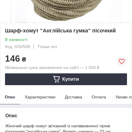
Шарф-хомут "Англійська гумка" пісочний
В наявності
Код: GSV508
Тільки опт
146
₴
Мінімальна сума замовлення на сайті — 1 500 ₴
Купити
Опис
Характеристики
Доставка
Оплата
Умови п
Опис
Жіночий шарф-хомут зв'язаний із напіввовняної пряжі
в'язанням "англійська гумка". Розмір: ширина — 22 см,