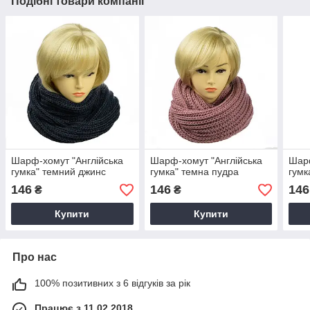
Подібні товари компанії
Шарф-хомут "Англійська
Шарф-хомут "Англійська
Шарф
гумка" темний джинс
гумка" темна пудра
гумк
146
146
146
₴
₴
Купити
Купити
Про нас
100% позитивних з 6 відгуків за рік
Працює з 11.02.2018