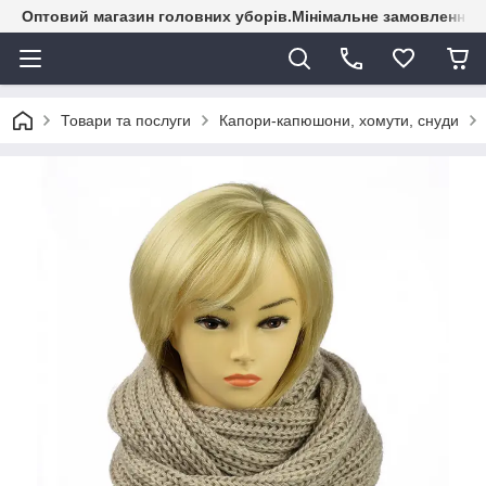
Оптовий магазин головних уборів.Мінімальне замовлення - 
Товари та послуги
Капори-капюшони, хомути, снуди