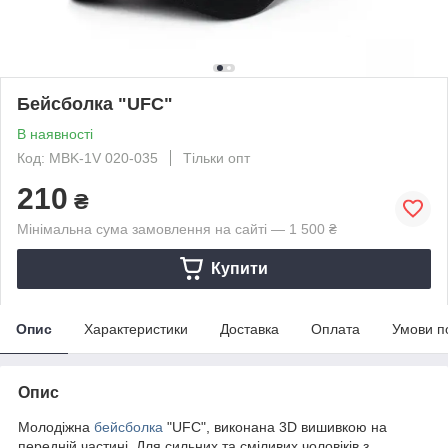
Бейсболка "UFC"
В наявності
Код: MBK-1V 020-035
Тільки опт
210
₴
Мінімальна сума замовлення на сайті — 1 500 ₴
Купити
Опис
Характеристики
Доставка
Оплата
Умови п
Опис
Молодіжна
бейсболка
"UFC", виконана 3D вишивкою на
передній частині. Для сильних та сміливих чоловіків з