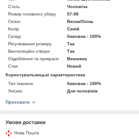
Стать
Чоловіча
Розмір головного убору
57-58
Сезон
Весна/Осінь
Колір
Синій
Склад
бавовна - 100%
Регулювання розміру
Так
Вентиляційні отвори
Так
Оздоблення та прикраси
Вишивка
Стан
Новий
Користувальницькі характеристики
Тип тканини
бавовна - 100%
Унісекс
Для чоловіків
Приховати
Умови доставки
Нова Пошта