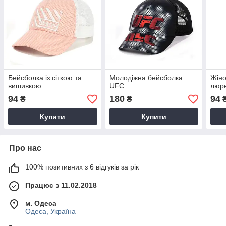
Бейсболка із сіткою та
Молодіжна бейсболка
Жіно
вишивкою
UFC
люре
94
180
94
₴
₴
Купити
Купити
Про нас
100% позитивних з 6 відгуків за рік
Працює з 11.02.2018
м. Одеса
Одеса, Україна