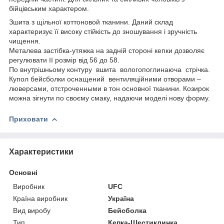
бійцівським характером.
Зшита з щільної коттоновой тканини. Даний склад
характеризує її високу стійкість до зношування і зручність
чищення.
Металева застібка-утяжка на задній стороні кепки дозволяє
регулювати її розмір від 56 до 58.
По внутрішньому контуру
вшита
вологопоглинаюча
стрічка.
Купол бейсболки оснащений
вентиляційними отворами –
люверсами, отстроченными в тон основної тканини. Козирок
можна зігнути по своєму смаку, надаючи моделі нову форму.
Приховати
Характеристики
Основні
Виробник
UFC
Країна виробник
Україна
Вид виробу
Бейсболка
Тип
Кепка-Шестиклинка