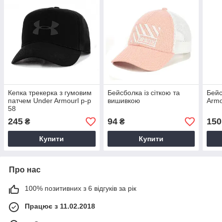
Кепка трекерка з гумовим
Бейсболка із сіткою та
Бейс
патчем Under Armourl р-р
вишивкою
Armo
58
245
94
150
₴
₴
Купити
Купити
Про нас
100% позитивних з 6 відгуків за рік
Працює з 11.02.2018