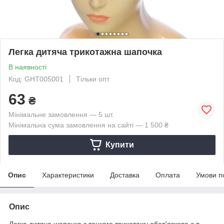
Легка дитяча трикотажна шапочка
В наявності
Код: GHT005001
Тільки опт
63
₴
Мінімальне замовлення — 5 шт.
Мінімальна сума замовлення на сайті — 1 500 ₴
Купити
Опис
Характеристики
Доставка
Оплата
Умови п
Опис
Легка дитяча шапочка з тонкого трикотажу обов'язково є в