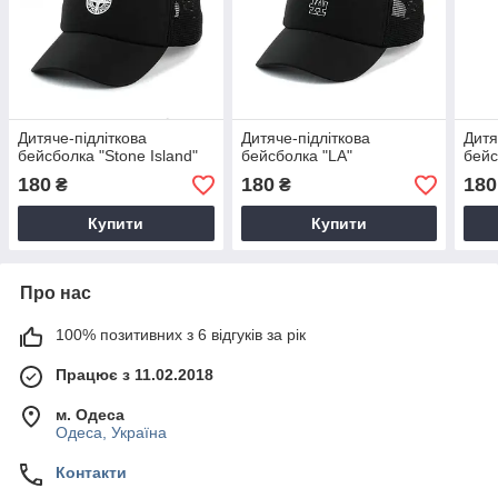
Дитяче-підліткова
Дитяче-підліткова
Дитя
бейсболка "Stone Island"
бейсболка "LA"
бейс
180
180
180
₴
₴
Купити
Купити
Про нас
100% позитивних з 6 відгуків за рік
Працює з 11.02.2018
м. Одеса
Одеса, Україна
Контакти