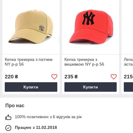
Кепка трекерка з патчем
Кепка трекерка з
Легк
NY р-р 56
вишивкою NY р-р 56
зіст
220
235
215
₴
₴
Купити
Купити
Про нас
100% позитивних з 6 відгуків за рік
Працює з 11.02.2018