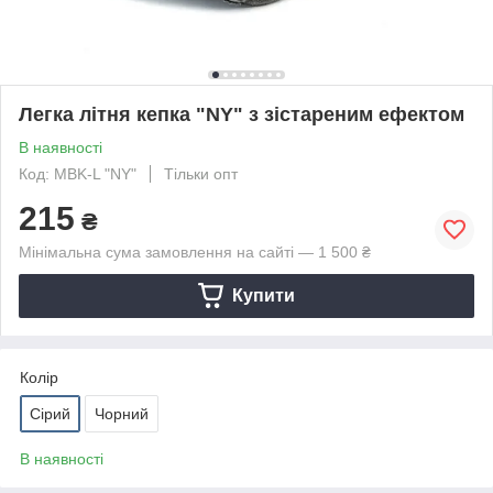
Легка літня кепка "NY" з зістареним ефектом
В наявності
Код: MBK-L "NY"
Тільки опт
215
₴
Мінімальна сума замовлення на сайті — 1 500 ₴
Купити
Колір
Сірий
Чорний
В наявності