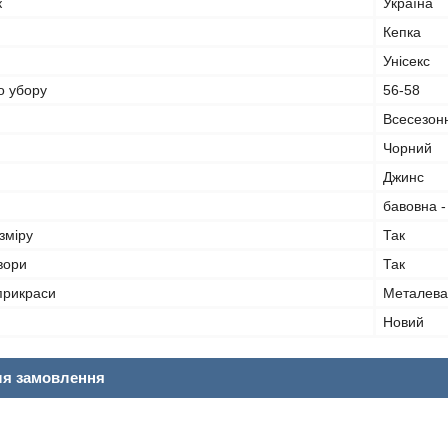
к
Україна
Кепка
Унісекс
о убору
56-58
Всесезон
Чорний
Джинс
бавовна 
зміру
Так
вори
Так
прикраси
Металева
Новий
ля замовлення