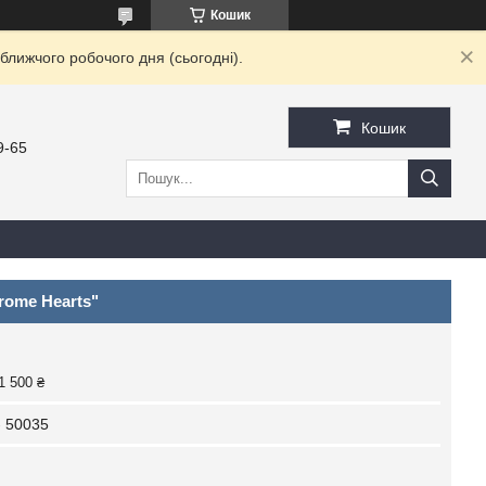
Кошик
ближчого робочого дня (сьогодні).
Кошик
9-65
rome Hearts"
1 500 ₴
 50035