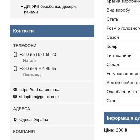
Країна виробни
ДИТЯЧІ бейсболки, докери,
Вид виробу
панами
Стать
Розмір головног
Контакти
Сезон
Колір
+380 (67) 921-58-20
Тип тканини
Наталія
Склад
+380 (50) 704-49-65
Регулювання ро
Олександр
Вентиляційні от
https://std-ua.prom.ua
Оздоблення та 
stdoptom@gmail.com
Стан
Інформація д
Одеса, Україна
Ціна:
290 ₴