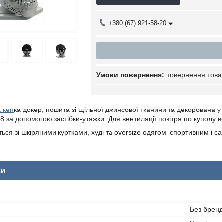
+380 (67) 921-58-20
повернення това
а кеп
ка докер, пошита зі щільної джинсової тканини та декорована у
58 за допомогою застібки-утяжки.
Для вентиляції повітря по куполу 
ься зі шкіряними куртками, худі та oversize одягом, спортивним і ca
ки
Без брен