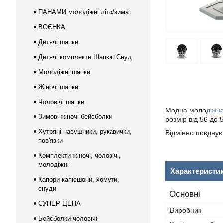
ПАНАМИ молодіжні літо/зима
ВОЄНКА
Дитячі шапки
Дитячі комплекти Шапка+Снуд
Молодіжні шапки
Жіночі шапки
Чоловічі шапки
Модна моло
діжн
Зимові жіночі бейсболки
розмір
від 56 до 
Хутряні навушники, рукавички,
Відмінно поєднуєт
пов'язки
Комплекти жіночі, чоловічі,
молодіжні
Характеристи
Капори-капюшони, хомути,
снуди
Основні
СУПЕР ЦЕНА
Виробник
Бейсболки чоловічі