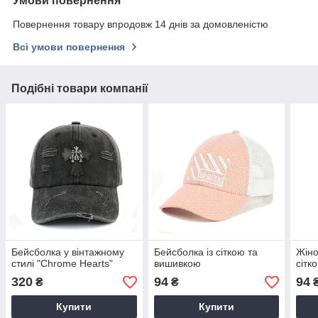
Умови повернення
Повернення товару впродовж 14 днів за домовленістю
Всі умови повернення
Подібні товари компанії
Бейсболка у вінтажному
Бейсболка із сіткою та
Жіно
стилі "Chrome Hearts"
вишивкою
сітк
320
94
94
₴
₴
Купити
Купити