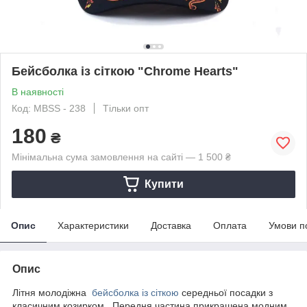
Бейсболка із сіткою "Chrome Hearts"
В наявності
Код: MBSS - 238
Тільки опт
180
₴
Мінімальна сума замовлення на сайті — 1 500 ₴
Купити
Опис
Характеристики
Доставка
Оплата
Умови п
Опис
Літня молодіжна
бейсболка із сіткою
середньої посадки з
класичним козирком. Передня частина прикрашена модним