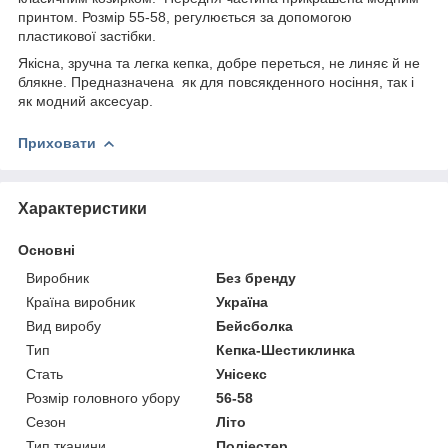
принтом. Розмір 55-58, регулюється за допомогою
пластикової застібки.
Якісна, зручна та легка кепка, добре переться, не линяє й не
блякне. Предназначена як для повсякденного носіння, так і
як модний аксесуар.
Приховати
Характеристики
Основні
Виробник
Без бренду
Країна виробник
Україна
Вид виробу
Бейсболка
Тип
Кепка-Шестиклинка
Стать
Унісекс
Розмір головного убору
56-58
Сезон
Літо
Тип тканини
Поліестер