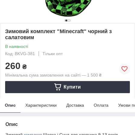
Зимовий комплект "Minecraft" чорний з
салатовим
В наявності
Код: BKVG-381
Тільки опт
260
₴
Мінімальна сума замовлення на сайті — 1 500 ₴
Купити
Опис
Характеристики
Доставка
Оплата
Умови п
Опис
Зимовий
комплект
Шапка і Снуд для хлопчика 9-13 років,