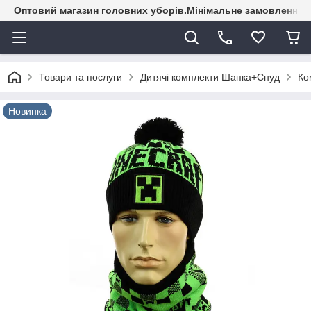
Оптовий магазин головних уборів.Мінімальне замовлення - 
Товари та послуги
Дитячі комплекти Шапка+Снуд
Ко
Новинка