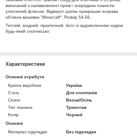
виконаний з напіввовняної пряжі і зсередини повністю
утеплений флисом. Відворот шапки прикрашає яскрава
об'ємна вишивка "Minecraft". Розмір 54-56.
Теплий, модний, практичний, його із задоволенням надіне
будь-який хлопчисько.
Характеристики
Основні атрибути
Країна виробник
Україна
Стать
Для хлопчиків
Сезон
Весна/Осінь
Тип тканини
Трикотаж
Колір
Чорний
Основні
Матеріал підкладки
Без підкладки