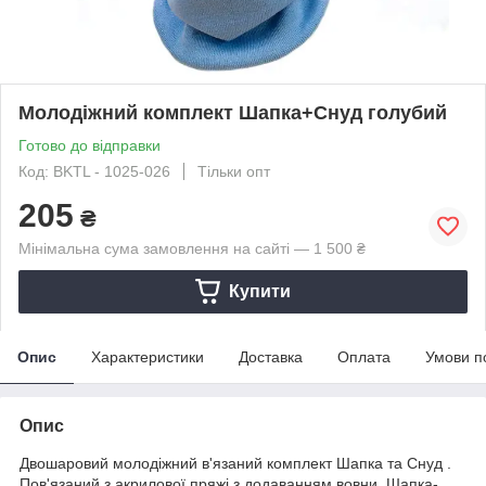
Молодіжний комплект Шапка+Снуд голубий
Готово до відправки
Код: BKТL - 1025-026
Тільки опт
205
₴
Мінімальна сума замовлення на сайті — 1 500 ₴
Купити
Опис
Характеристики
Доставка
Оплата
Умови п
Опис
Двошаровий молодіжний в'язаний комплект Шапка та Снуд .
Пов'язаний з акрилової пряжі з додаванням вовни. Шапка-