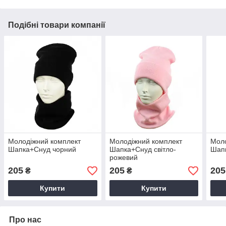
Подібні товари компанії
Молодіжний комплект
Молодіжний комплект
Моло
Шапка+Снуд чорний
Шапка+Снуд світло-
Шап
рожевий
205
205
205
₴
₴
Купити
Купити
Про нас