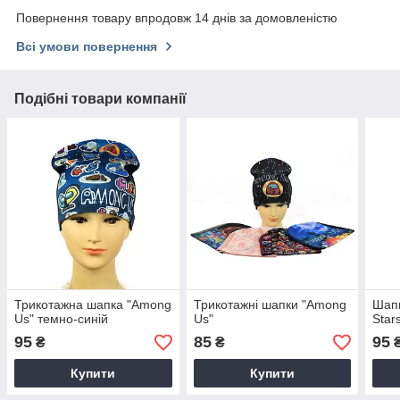
Повернення товару впродовж 14 днів за домовленістю
Всі умови повернення
Подібні товари компанії
Трикотажна шапка "Among
Трикотажні шапки "Among
Шапк
Us" темно-синій
Us"
Star
95
85
95
₴
₴
Купити
Купити