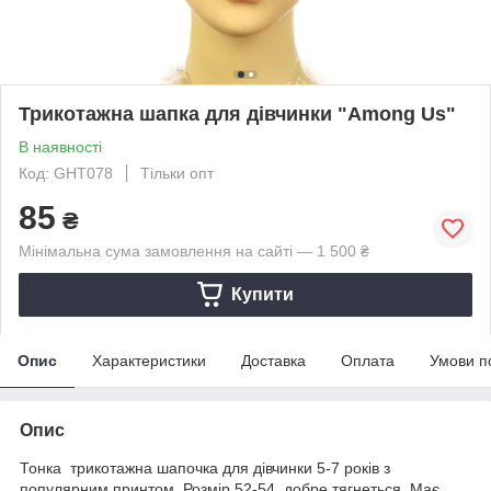
Трикотажна шапка для дівчинки "Among Us"
В наявності
Код: GHТ078
Тільки опт
85
₴
Мінімальна сума замовлення на сайті — 1 500 ₴
Купити
Опис
Характеристики
Доставка
Оплата
Умови п
Опис
Тонка трикотажна шапочка для дівчинки 5-7 років з
популярним принтом. Розмір 52-54, добре тягнеться. Має