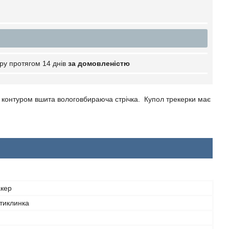
ру протягом 14 днів
за домовленістю
ім контуром вшита вологовбираюча стрічка. Купол трекерки має
акер
тиклинка