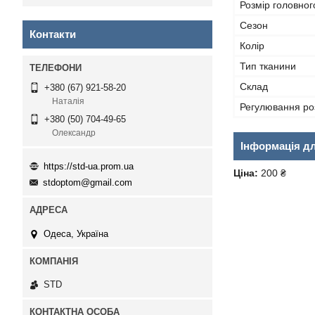
Розмір головног
Сезон
Контакти
Колір
Тип тканини
Склад
+380 (67) 921-58-20
Наталія
Регулювання ро
+380 (50) 704-49-65
Олександр
Інформація д
https://std-ua.prom.ua
Ціна:
200 ₴
stdoptom@gmail.com
Одеса, Україна
STD