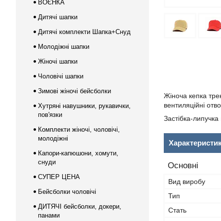
ВОЄНКА
Дитячі шапки
Дитячі комплекти Шапка+Снуд
Молодіжні шапки
Жіночі шапки
Чоловічі шапки
Зимові жіночі бейсболки
Жіноча кепка тре
вентиляційні отво
Хутряні навушники, рукавички,
пов'язки
Застібка-липучка 
Комплекти жіночі, чоловічі,
молодіжні
Характеристи
Капори-капюшони, хомути,
снуди
Основні
СУПЕР ЦЕНА
Вид виробу
Бейсболки чоловічі
Тип
ДИТЯЧІ бейсболки, докери,
Стать
панами