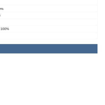
інь
й
- 100%