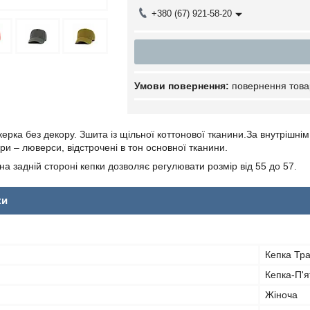
+380 (67) 921-58-20
повернення това
керка без декору. Зшита із щільної коттонової тканини.За внутрішн
ри – люверси, відстрочені в тон основної тканини.
на задній стороні кепки дозволяє регулювати розмір від 55 до 57.
ки
Кепка Тр
Кепка-П'я
Жіноча