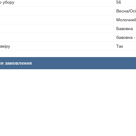
о убору
56
Весна/Ос
Молочни
Бавовна
бавовна 
зміру
Так
ля замовлення