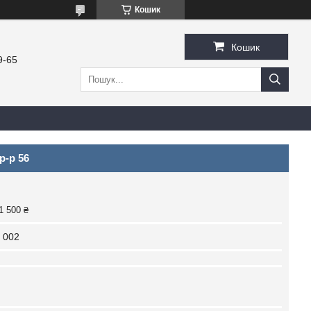
Кошик
Кошик
9-65
р-р 56
1 500 ₴
 002