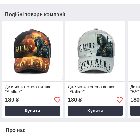
Подібні товари компанії
Дитяча котонова кепка
Дитяча котонова кепка
Дитя
"Stalker"
"Stalker"
"BS"
180
180
180
₴
₴
Купити
Купити
Про нас