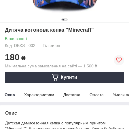
Дитяча котонова кепка "Minecraft"
В наявності
Код: DBKS - 032
Тільки опт
180
₴
Мінімальна сума замовлення на сайті — 1 500 ₴
Купити
Опис
Характеристики
Доставка
Оплата
Умови п
Опис
Детская демисезонная кепка с популярным принтом
"Minecraft"". Выполнена из коттоновой ткани. Купол бейсболки