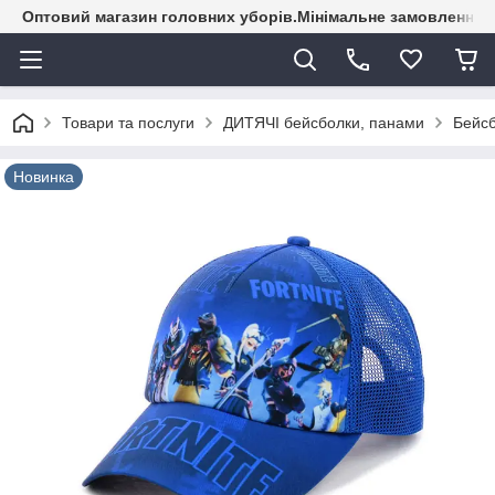
Оптовий магазин головних уборів.Мінімальне замовлення - 
Товари та послуги
ДИТЯЧІ бейсболки, панами
Бейсб
Новинка