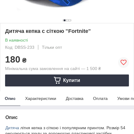
Дитяча кепка c сіткою "Fortnite"
В наявності
Код: DBSS-233
Тільки опт
180
₴
Мінімальна сума замовлення на сайті — 1 500 ₴
Купити
Опис
Характеристики
Доставка
Оплата
Умови п
Опис
Дитяча
літня кепка з сіткою і популярним принтом. Розмір 54
регулюється ззаду за допомогою пластикової застібки.