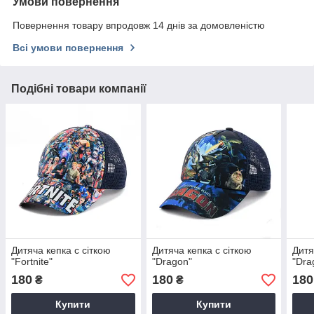
Умови повернення
Повернення товару впродовж 14 днів за домовленістю
Всі умови повернення
Подібні товари компанії
Дитяча кепка c сіткою
Дитяча кепка c сіткою
Дитя
"Fortnite"
"Dragon"
"Dra
180
180
180
₴
₴
Купити
Купити