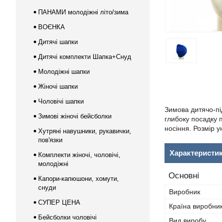
ПАНАМИ молодіжні літо/зима
ВОЄНКА
Дитячі шапки
Дитячі комплекти Шапка+Снуд
Молодіжні шапки
Жіночі шапки
Чоловічі шапки
Зимова дитячо-пі
Зимові жіночі бейсболки
глибоку посадку 
носіння. Розмір у
Хутряні навушники, рукавички,
пов'язки
Характеристи
Комплекти жіночі, чоловічі,
молодіжні
Основні
Капори-капюшони, хомути,
снуди
Виробник
СУПЕР ЦЕНА
Країна виробни
Бейсболки чоловічі
Вид виробу