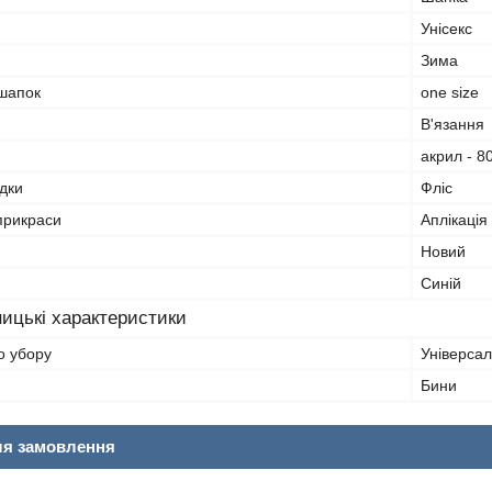
Унісекс
Зима
 шапок
one size
В'язання
акрил - 8
дки
Фліс
прикраси
Аплікація
Новий
Синій
ицькі характеристики
о убору
Універса
Бини
ля замовлення