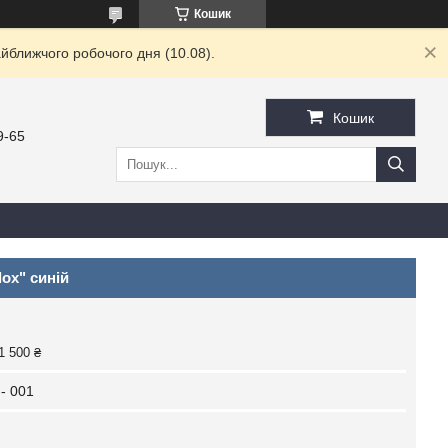
Кошик
йближчого робочого дня (10.08).
Кошик
9-65
ox" синій
1 500 ₴
- 001