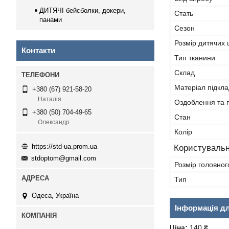
ДИТЯЧІ бейсболки, докери,
Стать
панами
Сезон
Розмір дитячих
Контакти
Тип тканини
Склад
Матеріал підкла
+380 (67) 921-58-20
Наталія
Оздоблення та 
+380 (50) 704-49-65
Стан
Олександр
Колір
https://std-ua.prom.ua
Користувальн
stdoptom@gmail.com
Розмір головног
Тип
Одеса, Україна
Інформація д
Ціна:
140 ₴