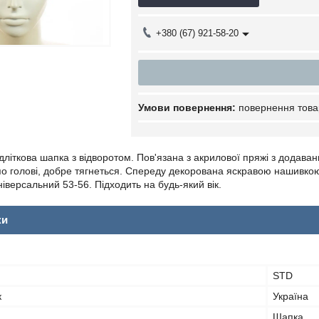
+380 (67) 921-58-20
повернення това
дліткова шапка з відворотом. Пов'язана з акрилової пряжі з додав
по голові, добре тягнеться. Спереду декорована яскравою нашивко
ніверсальний 53-56. Підходить на будь-який вік.
ки
STD
к
Україна
Шапка