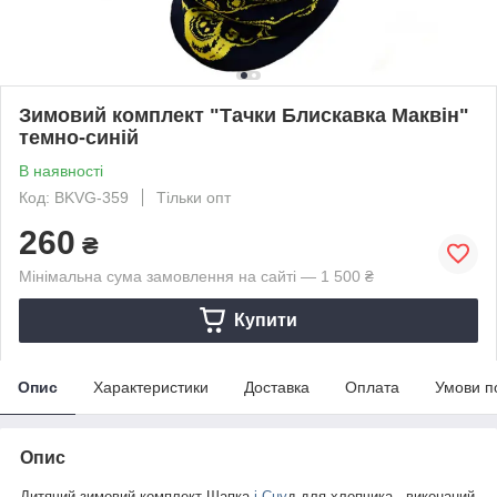
Зимовий комплект "Тачки Блискавка Маквін"
темно-синій
В наявності
Код: BKVG-359
Тільки опт
260
₴
Мінімальна сума замовлення на сайті — 1 500 ₴
Купити
Опис
Характеристики
Доставка
Оплата
Умови п
Опис
Дитячий зимовий комплект Шапка
і Сну
д для хлопчика , виконаний