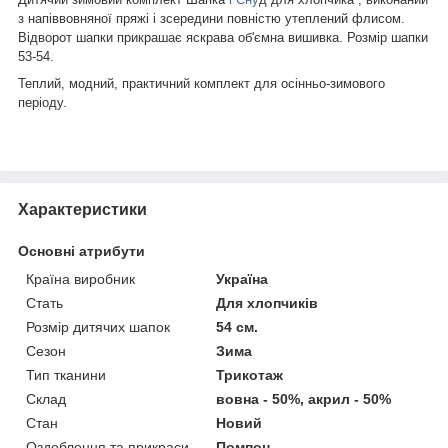
з напіввовняної пряжі і зсередини повністю утеплений флисом.
Відворот шапки прикрашає яскрава об'ємна вишивка. Розмір шапки
53-54.
Теплий, модний, практичний комплект для осінньо-зимового
періоду.
Характеристики
Основні атрибути
Країна виробник
Україна
Стать
Для хлопчиків
Розмір дитячих шапок
54 см.
Сезон
Зима
Тип тканини
Трикотаж
Склад
вовна - 50%, акрил - 50%
Стан
Новий
Оздоблення та прикраси
Помпон