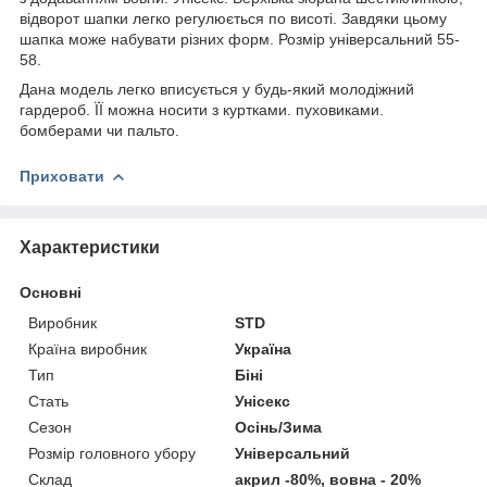
відворот шапки легко регулюється по висоті. Завдяки цьому
шапка може набувати різних форм. Розмір універсальний 55-
58.
Дана модель легко вписується у будь-який молодіжний
гардероб. ЇЇ можна носити з куртками. пуховиками.
бомберами чи пальто.
Приховати
Характеристики
Основні
Виробник
STD
Країна виробник
Україна
Тип
Біні
Стать
Унісекс
Сезон
Осінь/Зима
Розмір головного убору
Універсальний
Склад
акрил -80%, вовна - 20%