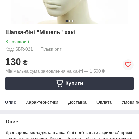
Шапка-біні "Мішель" хакі
В наявності
Код: SBR-021
Тільки опт
130
₴
Мінімальна сума замовлення на сайті — 1 500 ₴
Купити
Опис
Характеристики
Доставка
Оплата
Умови п
Опис
Двошарова молодіжна шапка-біні пов'язана з акрилової пряжі
з додаванням вовни. Унісекс. Верхівка зібрана шестиклинкою,