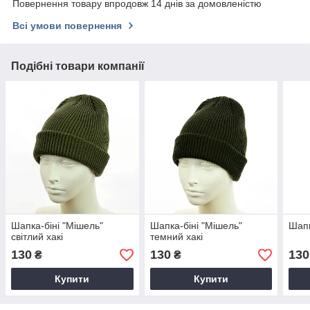
Повернення товару впродовж 14 днів за домовленістю
Всі умови повернення
Подібні товари компанії
Шапка-біні "Мішель"
Шапка-біні "Мішель"
Шапк
світлий хакі
темний хакі
130
130
130
₴
₴
Купити
Купити