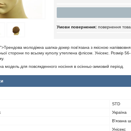
повернення това
t">
Трендова молодіжна шапка-докер пов'язана з якісною напіввовн
ньої сторони по всьому куполу утеплена флісом. Унісекс. Розмір 56
му.
на модель для повсякденного носіння в осінньо-зимовий період.
ки
STD
к
Україна
В'язана 
Унісекс