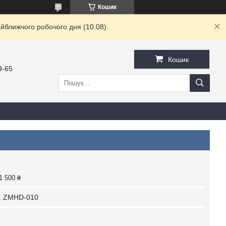
Кошик
йближчого робочого дня (10.08).
Кошик
9-65
1 500 ₴
:
ZMHD-010