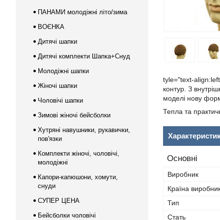
ПАНАМИ молодіжні літо/зима
ВОЄНКА
Дитячі шапки
Дитячі комплекти Шапка+Снуд
Молодіжні шапки
tyle="text-align:lef
Жіночі шапки
контур. З внутріш
моделі нову фор
Чоловічі шапки
Тепла та практич
Зимові жіночі бейсболки
Хутряні навушники, рукавички,
Характеристи
пов'язки
Комплекти жіночі, чоловічі,
Основні
молодіжні
Виробник
Капори-капюшони, хомути,
снуди
Країна виробни
СУПЕР ЦЕНА
Тип
Бейсболки чоловічі
Стать