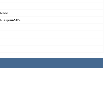
льний
%, акрил-50%