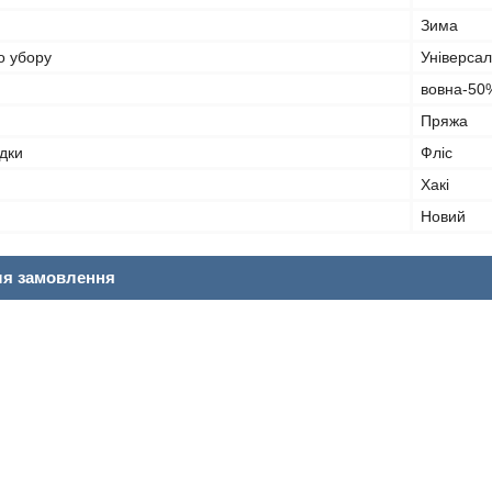
Зима
о убору
Універса
вовна-50
Пряжа
дки
Фліс
Хакі
Новий
ля замовлення