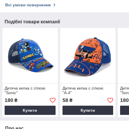
Всі умови повернення
Подібні товари компанії
Дитяча кепка c сіткою
Дитяча кепка c сіткою
Дитя
"Sonic"
"А-4"
"Son
180
58
180
₴
₴
Купити
Купити
Про нас