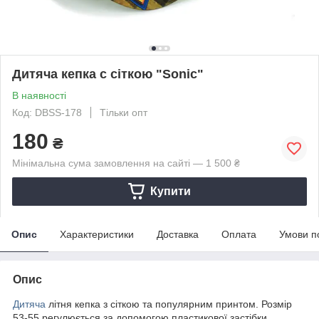
Дитяча кепка c сіткою "Sonic"
В наявності
Код: DBSS-178
Тільки опт
180
₴
Мінімальна сума замовлення на сайті — 1 500 ₴
Купити
Опис
Характеристики
Доставка
Оплата
Умови п
Опис
Дитяча
літня кепка з сіткою та популярним принтом. Розмір
53-55 регулюється за допомогою пластикової застібки.