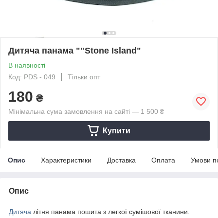
Дитяча панама ""Stone Island"
В наявності
Код: PDS - 049
Тільки опт
180
₴
Мінімальна сума замовлення на сайті — 1 500 ₴
Купити
Опис
Характеристики
Доставка
Оплата
Умови п
Опис
Дитяча
літня панама пошита з легкої сумішової тканини.