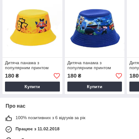
Дитяча панама з
Дитяча панама з
Дитя
популярним принтом
популярним принтом
поп
180
180
180
₴
₴
Купити
Купити
Про нас
100% позитивних з 6 відгуків за рік
Працює з 11.02.2018