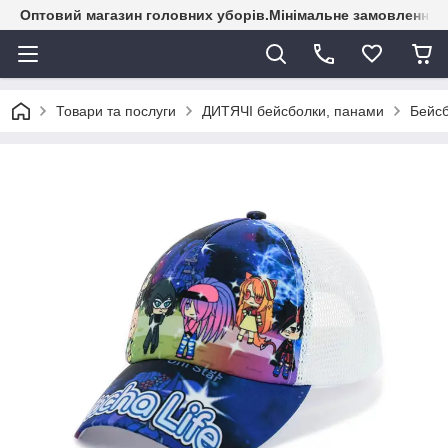
Оптовий магазин головних уборів.Мінімальне замовлення - 
Товари та послуги
ДИТЯЧІ бейсболки, панами
Бейсб