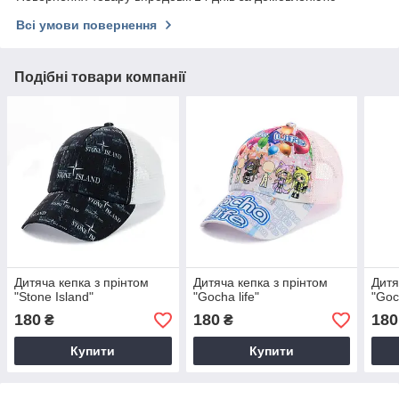
Всі умови повернення
Подібні товари компанії
Дитяча кепка з прінтом
Дитяча кепка з прінтом
Дитя
"Stone Island"
"Gocha life"
"Goc
180
180
180
₴
₴
Купити
Купити