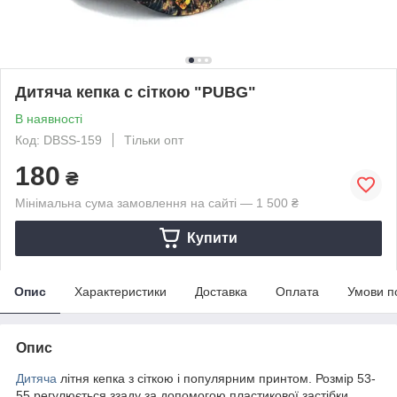
Дитяча кепка c сіткою "PUBG"
В наявності
Код: DBSS-159
Тільки опт
180
₴
Мінімальна сума замовлення на сайті — 1 500 ₴
Купити
Опис
Характеристики
Доставка
Оплата
Умови п
Опис
Дитяча
літня кепка з сіткою і популярним принтом. Розмір 53-
55 регулюється ззаду за допомогою пластикової застібки.