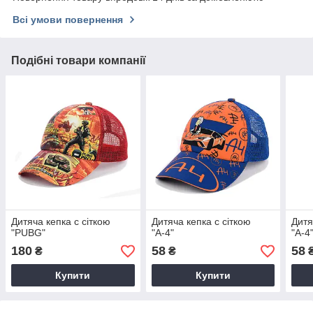
Всі умови повернення
Подібні товари компанії
Дитяча кепка c сіткою
Дитяча кепка c сіткою
Дитя
"PUBG"
"А-4"
"А-4
180
58
58
₴
₴
Купити
Купити