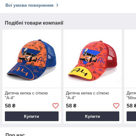
Всі умови повернення
Подібні товари компанії
Дитяча кепка c сіткою
Дитяча кепка c сіткою
Дитя
"А-4"
"А-4"
"Min
58
58
58
₴
₴
Купити
Купити
Про нас