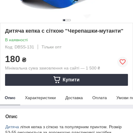
Дитяча кепка c сіткою "Черепашки-мутанти"
В наявності
Код: DBSS-131
Тільки опт
180
₴
Мінімальна сума замовлення на сайті — 1 500 ₴
Купити
Опис
Характеристики
Доставка
Оплата
Умови п
Опис
Дитяча
літня кепка з сіткою та популярним принтом. Розмір
53-55 регулюється за допомогою пластикової застібки.