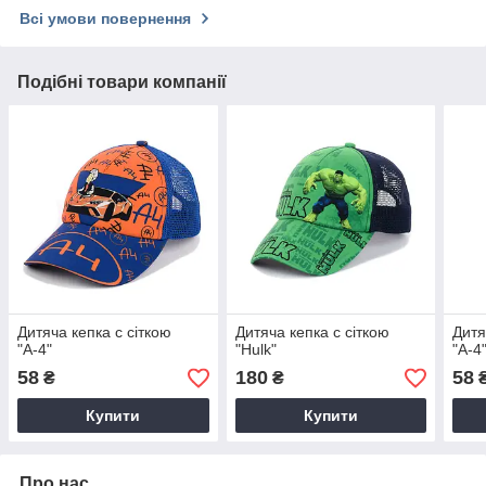
Всі умови повернення
Подібні товари компанії
Дитяча кепка c сіткою
Дитяча кепка c сіткою
Дитя
"А-4"
"Hulk"
"А-4
58
180
58
₴
₴
Купити
Купити
Про нас