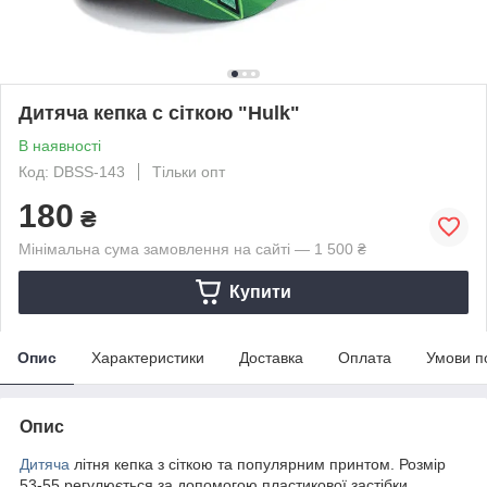
Дитяча кепка c сіткою "Hulk"
В наявності
Код: DBSS-143
Тільки опт
180
₴
Мінімальна сума замовлення на сайті — 1 500 ₴
Купити
Опис
Характеристики
Доставка
Оплата
Умови п
Опис
Дитяча
літня кепка з сіткою та популярним принтом. Розмір
53-55 регулюється за допомогою пластикової застібки.