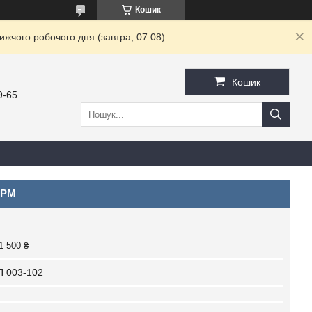
Кошик
жчого робочого дня (завтра, 07.08).
Кошик
9-65
 PM
1 500 ₴
 003-102