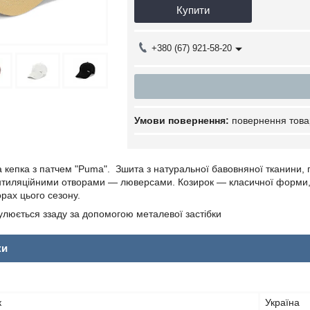
Купити
+380 (67) 921-58-20
повернення това
 кепка з патчем "Puma". Зшита з натуральної бавовняної тканини, п
тиляційними отворами — люверсами. Козирок — класичної форми, 
рах цього сезону.
гулюється ззаду за допомогою металевої застібки
ки
к
Україна