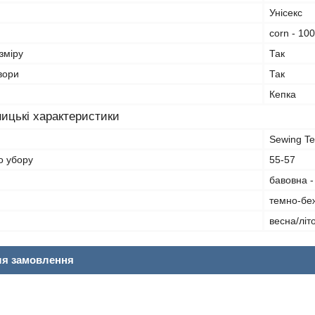
Унісекс
corn - 10
зміру
Так
вори
Так
Кепка
ицькі характеристики
Sewing T
о убору
55-57
бавовна 
темно-бе
весна/літ
ля замовлення