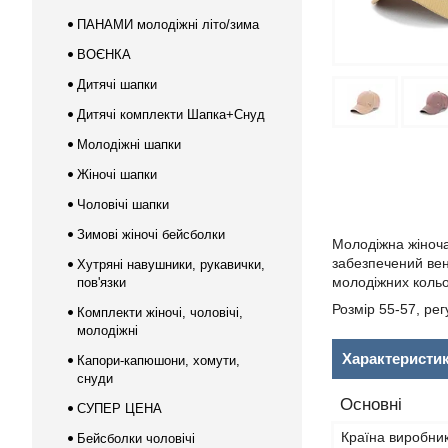
ПАНАМИ молодіжні літо/зима
ВОЄНКА
Дитячі шапки
Дитячі комплекти Шапка+Снуд
Молодіжні шапки
Жіночі шапки
Чоловічі шапки
Зимові жіночі бейсболки
Молодіжна жіноча
забезпечений вен
Хутряні навушники, рукавички,
молодіжних кольо
пов'язки
Розмір 55-57, ре
Комплекти жіночі, чоловічі,
молодіжні
Характеристи
Капори-капюшони, хомути,
снуди
Основні
СУПЕР ЦЕНА
Країна виробни
Бейсболки чоловічі