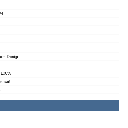
0%
eam Design
- 100%
жевий
о