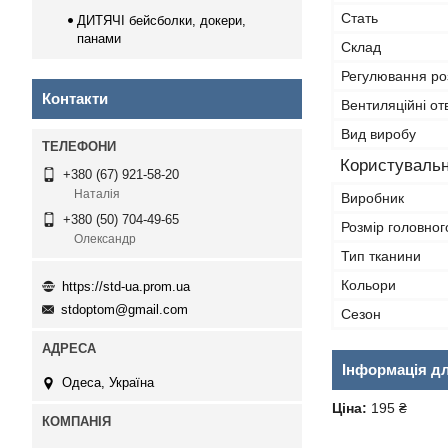
Стать
ДИТЯЧІ бейсболки, докери,
панами
Склад
Регулювання ро
Контакти
Вентиляційні от
Вид виробу
Користувальн
+380 (67) 921-58-20
Наталія
Виробник
+380 (50) 704-49-65
Розмір головног
Олександр
Тип тканини
Кольори
https://std-ua.prom.ua
stdoptom@gmail.com
Сезон
Інформація д
Одеса, Україна
Ціна:
195 ₴