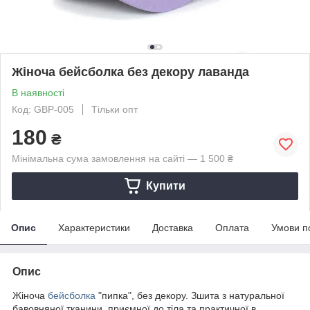
Жіноча бейсболка без декору лаванда
В наявності
Код: GBP-005
Тільки опт
180
₴
Мінімальна сума замовлення на сайті — 1 500 ₴
Купити
Опис
Характеристики
Доставка
Оплата
Умови п
Опис
Жіноча
бейсболка
"пипка", без декору. Зшита з натуральної
бавовняної тканини, приємної до тіла та практичної в