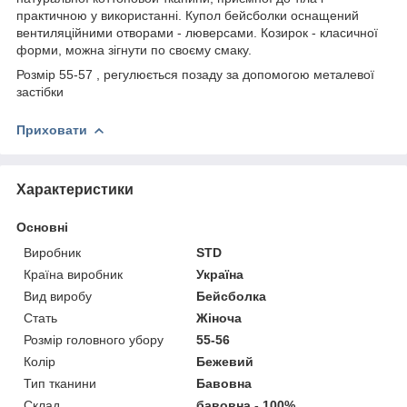
практичною у використанні. Купол бейсболки оснащений
вентиляційними отворами - люверсами. Козирок - класичної
форми, можна зігнути по своєму смаку.
Розмір 55-57 , регулюється позаду за допомогою металевої
застібки
Приховати
Характеристики
Основні
Виробник
STD
Країна виробник
Україна
Вид виробу
Бейсболка
Стать
Жіноча
Розмір головного убору
55-56
Колір
Бежевий
Тип тканини
Бавовна
Склад
бавовна - 100%