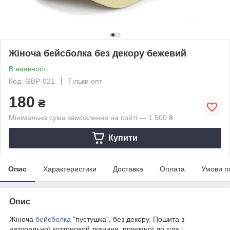
Жіноча бейсболка без декору бежевий
В наявності
Код: GBP-021
Тільки опт
180
₴
Мінімальна сума замовлення на сайті — 1 500 ₴
Купити
Опис
Характеристики
Доставка
Оплата
Умови п
Опис
Жіноча
бейсболка
"пустушка", без декору. Пошита з
натуральної коттоновой тканини, приємної до тіла і