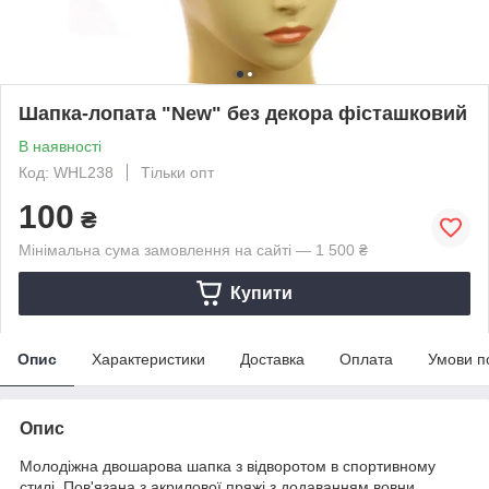
Шапка-лопата "New" без декора фісташковий
В наявності
Код: WHL238
Тільки опт
100
₴
Мінімальна сума замовлення на сайті — 1 500 ₴
Купити
Опис
Характеристики
Доставка
Оплата
Умови п
Опис
Молодіжна двошарова шапка з відворотом в спортивному
стилі. Пов'язана з акрилової пряжі з додаванням вовни.