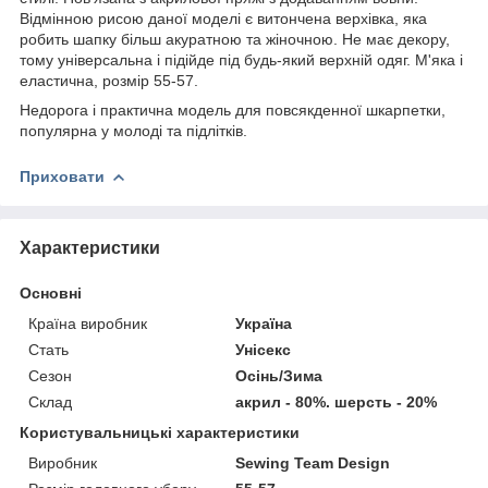
Відмінною рисою даної моделі є витончена верхівка, яка
робить шапку більш акуратною та жіночною. Не має декору,
тому універсальна і підійде під будь-який верхній одяг. М'яка і
еластична, розмір 55-57.
Недорога і практична модель для повсякденної шкарпетки,
популярна у молоді та підлітків.
Приховати
Характеристики
Основні
Країна виробник
Україна
Стать
Унісекс
Сезон
Осінь/Зима
Склад
акрил - 80%. шерсть - 20%
Користувальницькі характеристики
Виробник
Sewing Team Design