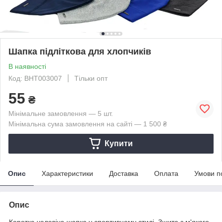
Шапка підліткова для хлопчиків
В наявності
Код: BHT003007
Тільки опт
55
₴
Мінімальне замовлення — 5 шт.
Мінімальна сума замовлення на сайті — 1 500 ₴
Купити
Опис
Характеристики
Доставка
Оплата
Умови п
Опис
Коротка чоловіча шапка у спортивному стилі. Зшита з м'якого