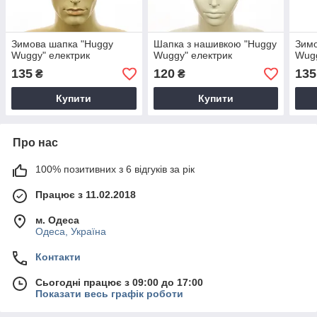
Зимова шапка "Huggy
Шапка з нашивкою "Huggy
Зимо
Wuggy" електрик
Wuggy" електрик
Wugg
135
120
135
₴
₴
Купити
Купити
Про нас
100% позитивних з 6 відгуків за рік
Працює з 11.02.2018
м. Одеса
Одеса, Україна
Контакти
Сьогодні працює з 09:00 до 17:00
Показати весь графік роботи