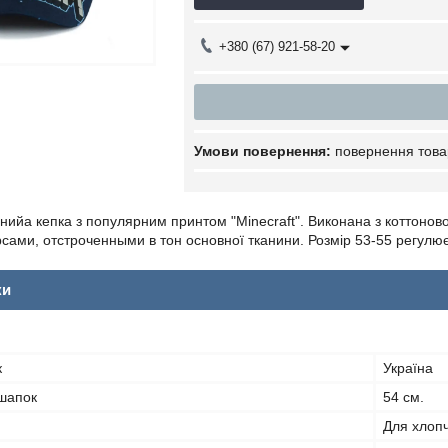
+380 (67) 921-58-20
повернення това
нийа кепка з популярним принтом "Minecraft". Виконана з коттонов
сами, отстроченными в тон основної тканини. Розмір 53-55 регулює
ки
к
Україна
 шапок
54 см.
Для хлопч