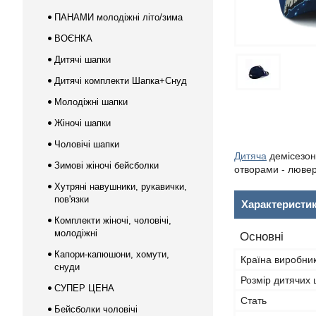
ПАНАМИ молодіжні літо/зима
ВОЄНКА
Дитячі шапки
Дитячі комплекти Шапка+Снуд
Молодіжні шапки
Жіночі шапки
Чоловічі шапки
Дитяча
демісезон
Зимові жіночі бейсболки
отворами - лювер
Хутряні навушники, рукавички,
пов'язки
Характеристи
Комплекти жіночі, чоловічі,
молодіжні
Основні
Капори-капюшони, хомути,
Країна виробни
снуди
Розмір дитячих
СУПЕР ЦЕНА
Стать
Бейсболки чоловічі