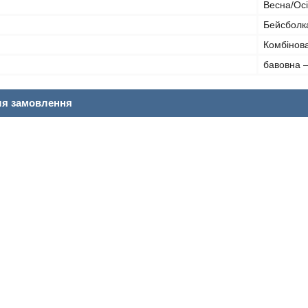
Весна/Ос
Бейсболк
Комбінов
бавовна 
ля замовлення