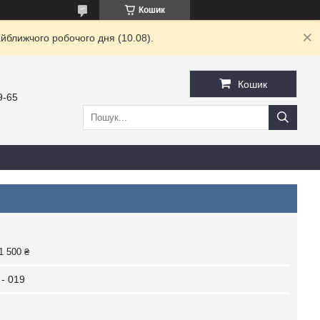
Кошик
йближчого робочого дня (10.08).
Кошик
9-65
1 500 ₴
- 019