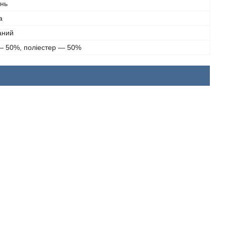
інь
а
аний
— 50%, поліестер — 50%