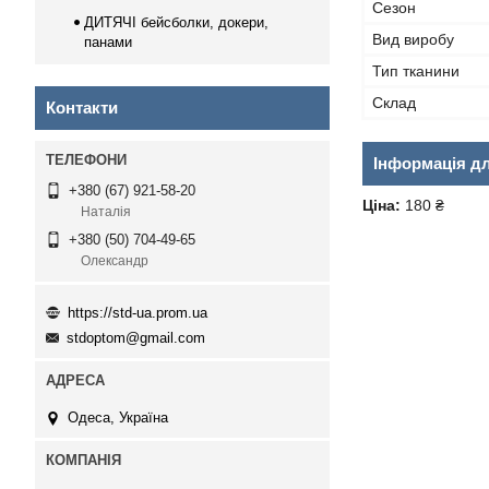
Сезон
ДИТЯЧІ бейсболки, докери,
Вид виробу
панами
Тип тканини
Склад
Контакти
Інформація д
+380 (67) 921-58-20
Ціна:
180 ₴
Наталія
+380 (50) 704-49-65
Олександр
https://std-ua.prom.ua
stdoptom@gmail.com
Одеса, Україна