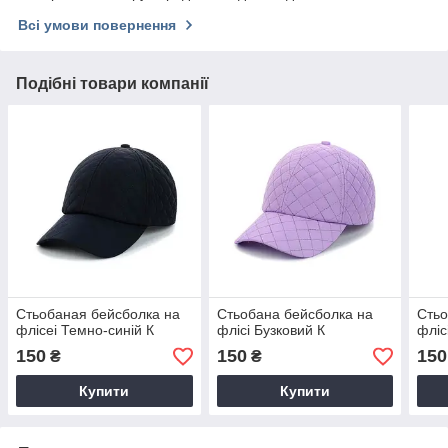
Всі умови повернення
Подібні товари компанії
Стьобаная бейсболка на
Стьобана бейсболка на
Стьо
флісеі Темно-синій К
флісі Бузковий К
фліс
150
150
150
₴
₴
Купити
Купити