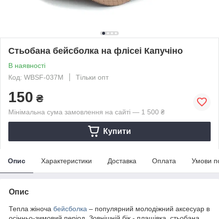
Стьобана бейсболка на флісеі Капучіно
В наявності
Код: WBSF-037М
Тільки опт
150
₴
Мінімальна сума замовлення на сайті — 1 500 ₴
Купити
Опис
Характеристики
Доставка
Оплата
Умови п
Опис
Тепла жіноча
бейсболка
– популярний молодіжний аксесуар в
осінньо-зимовий період. Зовнішній бік - плащівка, стьобана