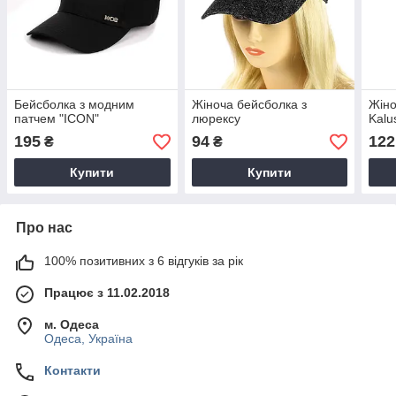
Бейсболка з модним
Жіноча бейсболка з
Жіно
патчем "ICON"
люрексу
Kalu
195
94
122
₴
₴
Купити
Купити
Про нас
100% позитивних з 6 відгуків за рік
Працює з 11.02.2018
м. Одеса
Одеса, Україна
Контакти