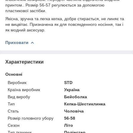
принтом.. Розмір 56-57 регулюється за допомогою
пластикової застібки.
Якісна, зручна та легка кепка, добре стирається, не линяє та
не вицвітає. Призначена як для повсякденного носіння, так і
як модний аксесуар.
Приховати
Характеристики
Основні
Виробник
STD
Країна виробник
Україна
Вид виробу
Бейсболка
Тип
Кепка-Шестиклинка
Стать
Чоловіча
Розмір головного убору
56-58
Сезон
Літо
Тип тканини
Поліестер