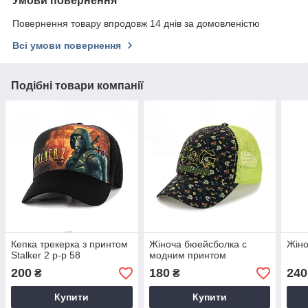
Умови повернення
Повернення товару впродовж 14 днів за домовленістю
Всі умови повернення
Подібні товари компанії
Кепка трекерка з принтом
Жіноча бюейсболка с
Жіно
Stalker 2 р-р 58
модним принтом
200
180
240
₴
₴
Купити
Купити