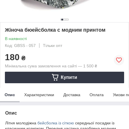
Жіноча бюейсболка с модним принтом
В наявності
Код: GBSS - 057
Тільки опт
180
₴
Мінімальна сума замовлення на сайті — 1 500 ₴
Купити
Опис
Характеристики
Доставка
Оплата
Умови п
Опис
Літня молодіжна
бейсболка із сіткою
середньої посадки із
класичним козирком. Передня частина оздоблена модним