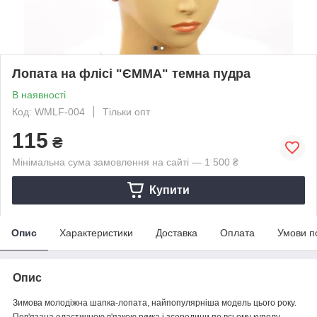
Лопата на флісі "ЄММА" темна пудра
В наявності
Код: WMLF-004
Тільки опт
115
₴
Мінімальна сума замовлення на сайті — 1 500 ₴
Купити
Опис
Характеристики
Доставка
Оплата
Умови п
Опис
Зимова молодіжна шапка-лопата, найпопулярніша модель цього року.
Пов'язана еластичною в'язкою гумка і зсередини по всьому куполу