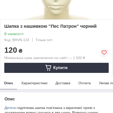
Шапка з нашивкою "Пес Патрон" чорний
В наявності
Код: BHVN-124
Тільки опт
120
₴
Мінімальна сума замовлення на сайті — 1 500 ₴
Купити
Опис
Характеристики
Доставка
Оплата
Умови п
Опис
Дитячо
-підліткова шапка пов'язана з акрилової пряжі з
додаванням вовни і пошита в два шари. Відворот шапки