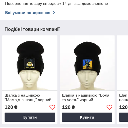
Повернення товару впродовж 14 днів за домовленістю
Всі умови повернення
Подібні товари компанії
Шапка з нашивкою
Шапка з нашивкою "Воля
Шапк
"Мама,я в шапці" чорний
та честь" чорний
наш
120
120
120
₴
₴
Купити
Купити