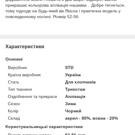
прикрашає кольорова аплiкацiя-нашивка . Добре тягнеться,
тому підходе на будь-який вік.Якісна і практична модель у
повсякденному носінні. Розмір 52-56.
Характеристики
Основні
Виробник
STD
Країна виробник
Україна
Стать
Для хлопчиків
Тип тканини
Трикотаж
Оздоблення та прикраси
Аплікація
Сезон
Зима
Колір
Чорний
Склад
акрил - 80%, вовна - 20%
Користувальницькі характеристики
Розмір дитячих шапок
52-56 див.