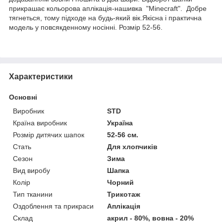
прикрашає кольорова аплiкацiя-нашивка "Minecraft". Добре
тягнеться, тому підходе на будь-який вік.Якісна і практична
модель у повсякденному носінні. Розмір 52-56.
Характеристики
Основні
Виробник
STD
Країна виробник
Україна
Розмір дитячих шапок
52-56 см.
Стать
Для хлопчиків
Сезон
Зима
Вид виробу
Шапка
Колір
Чорний
Тип тканини
Трикотаж
Оздоблення та прикраси
Аплікація
Склад
акрил - 80%, вовна - 20%