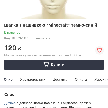
Шапка з нашивкою "Minecraft" темно-синій
В наявності
Код: BHVN-107
Тільки опт
120
₴
Мінімальна сума замовлення на сайті — 1 500 ₴
Купити
Опис
Характеристики
Доставка
Оплата
Умови п
Опис
Дитячо
-підліткова шапка пов'язана з акрилової пряжі з
додаванням вовни і пошита в два шари. Відворот шапки