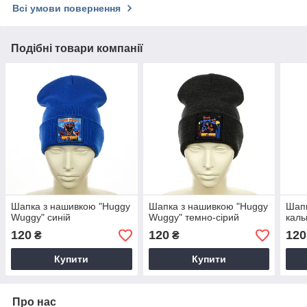
Всі умови повернення
Подібні товари компанії
Шапка з нашивкою "Huggy
Шапка з нашивкою "Huggy
Шапк
Wuggy" синій
Wuggy" темно-сірий
каль
120
120
120
₴
₴
Купити
Купити
Про нас