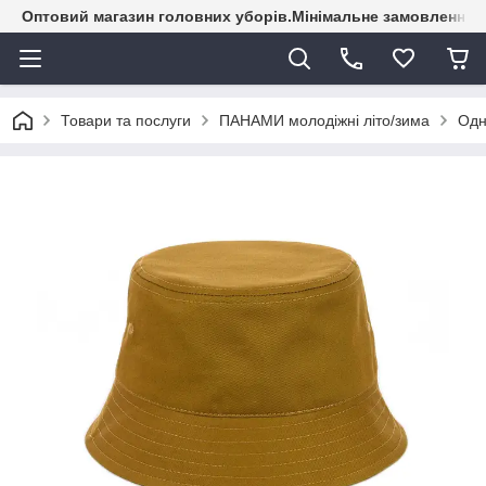
Оптовий магазин головних уборів.Мінімальне замовлення - 
Товари та послуги
ПАНАМИ молодіжні літо/зима
Одн