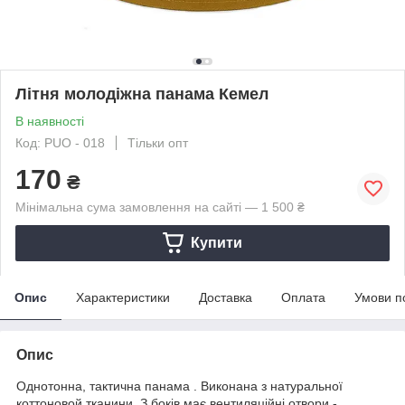
Літня молодіжна панама Кемел
В наявності
Код: PUO - 018
Тільки опт
170
₴
Мінімальна сума замовлення на сайті — 1 500 ₴
Купити
Опис
Характеристики
Доставка
Оплата
Умови п
Опис
Однотонна, тактична панама . Виконана з натуральної
коттоновой тканини. З боків має вентиляційні отвори -