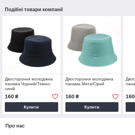
Подібні товари компанії
Двостороння молодіжна
Двостороння молодіжна
Двос
панама Чорний/Темно-
панама Мята/Сірий
пана
синій
160
160
160
₴
₴
Купити
Купити
Про нас