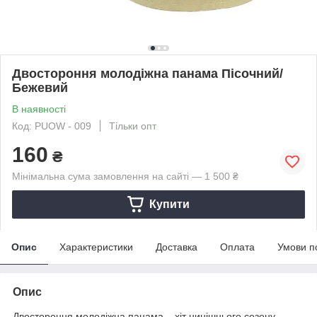
Двостороння молодіжна панама Пісочний/
Бежевий
В наявності
Код: PUOW - 009
Тільки опт
160
₴
Мінімальна сума замовлення на сайті — 1 500 ₴
Купити
Опис
Характеристики
Доставка
Оплата
Умови п
Опис
Двостороння молодіжна панама – хіт нинішнього сезону.